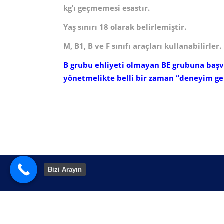
kg’ı geçmemesi esastır.
Yaş sınırı 18 olarak belirlemiştir.
M, B1, B ve F sınıfı araçları kullanabilirler.
B grubu ehliyeti olmayan BE grubuna başv
yönetmelikte belli bir zaman “deneyim ger
Bizi Arayın
© 2024 Web Tasarım Emrah Kocabel