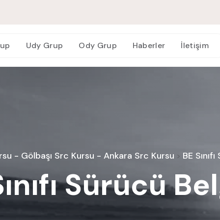
rup
Udy Grup
Ody Grup
Haberler
İletişim
BE Sınıfı Sürücü Belgesi
su - Gölbaşı Src Kursu - Ankara Src Kursu
BE Sınıfı
>
ınıfı Sürücü Be