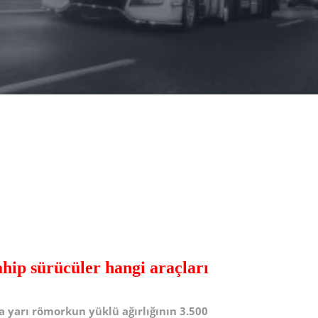
sahip sürücüler hangi araçları
a yarı römorkun yüklü ağırlığının 3.500