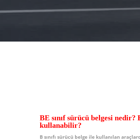
BE sınıf sürücü belgesi nedir? B
kullanabilir?
B sınıfı sürücü belge ile kullanılan araçl