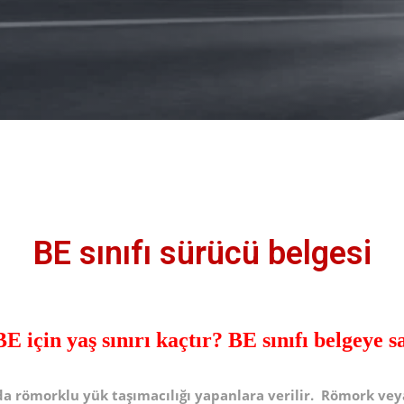
BE sınıfı sürücü belgesi
E için yaş sınırı kaçtır? BE sınıfı belgeye 
arda römorklu yük taşımacılığı yapanlara verilir. Römork vey