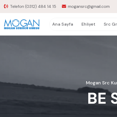
Telefon
(0312) 484 14 15
mogansrc@gmail.com
Ana Sayfa
Ehliyet
Src G
Mogan Src Kur
BE S