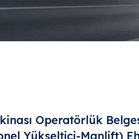
akinası Operatörlük Belge
onel Yükseltici-Manlift) E