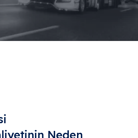
si
hliyetinin Neden