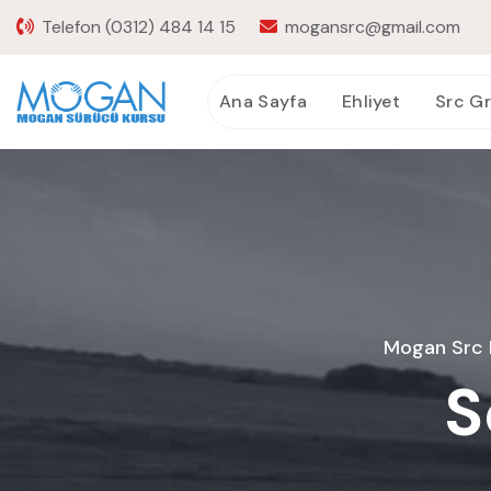
Telefon
(0312) 484 14 15
mogansrc@gmail.com
Ana Sayfa
Ehliyet
Src G
Mogan Src K
S