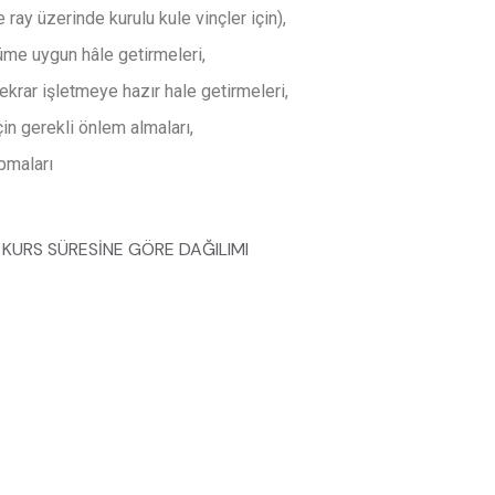
 ray üzerinde kurulu kule vinçler için),
üme uygun hâle getirmeleri,
krar işletmeye hazır hale getirmeleri,
çin gerekli önlem almaları,
pmaları
M KURS SÜRESİNE GÖRE DAĞILIMI