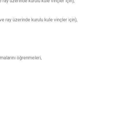
 ray üzerinde kurulu kule vinçler için),
ve ray üzerinde kurulu kule vinçler için),
pmalarını öğrenmeleri,