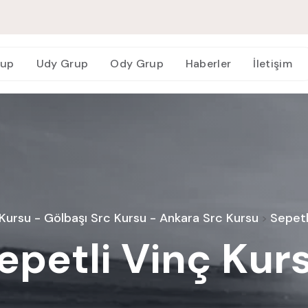
rup
Udy Grup
Ody Grup
Haberler
İletişim
ursu - Gölbaşı Src Kursu - Ankara Src Kursu
Sepetl
>
epetli Vinç Kur