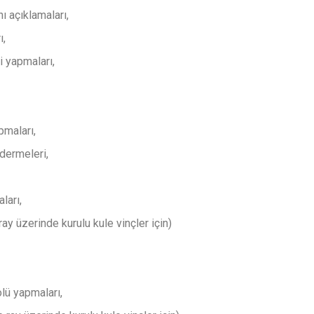
ı açıklamaları,
ı,
i yapmaları,
pmaları,
idermeleri,
ları,
ray üzerinde kurulu kule vinçler için)
lü yapmaları,