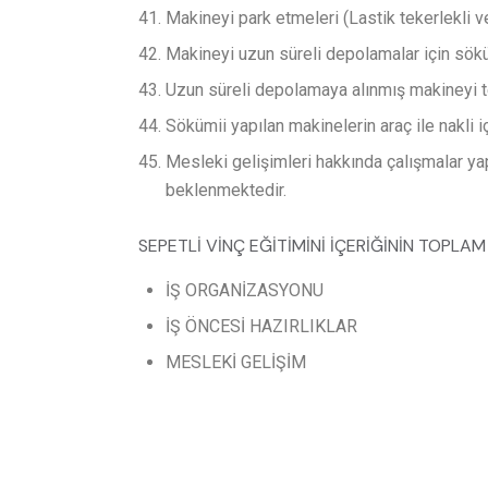
Makineyi park etmeleri (Lastik tekerlekli ve
Makineyi uzun süreli depolamalar için sök
Uzun süreli depolamaya alınmış makineyi te
Sökümii yapılan makinelerin araç ile nakli i
Mesleki gelişimleri hakkında çalışmalar ya
beklenmektedir.
SEPETLİ VİNÇ EĞİTİMİNİ İÇERİĞİNİN TOPLA
İŞ ORGANİZASYONU
İŞ ÖNCESİ HAZIRLIKLAR
MESLEKİ GELİŞİM