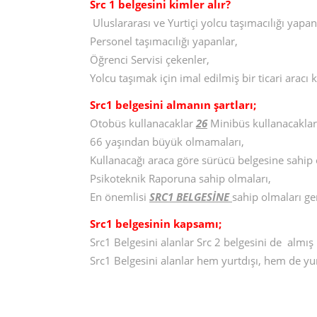
Src 1 belgesini kimler alır?
Uluslararası ve Yurtiçi yolcu taşımacılığı yapan
Personel taşımacılığı yapanlar,
Öğrenci Servisi çekenler,
Yolcu taşımak için imal edilmiş bir ticari arac
Src1 belgesini almanın şartları;
Otobüs kullanacaklar
26
Minibüs kullanacakla
66 yaşından büyük olmamaları,
Kullanacağı araca göre sürücü belgesine sahip 
Psikoteknik Raporuna sahip olmaları,
En önemlisi
SRC1 BELGESİNE
sahip olmaları g
Src1 belgesinin kapsamı;
Src1 Belgesini alanlar Src 2 belgesini de almış 
Src1 Belgesini alanlar hem yurtdışı, hem de yurt