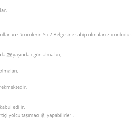
lar,
ı kullanan sürücülerin Src2 Belgesine sahip olmaları zorunludur.
rda
19
yaşından gün almaları,
olmaları,
erekmektedir.
kabul edilir.
içi yolcu taşımacılığı yapabilirler .