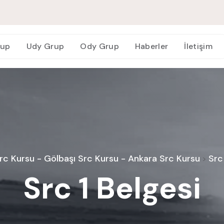
rup
Udy Grup
Ody Grup
Haberler
İletişim
c Kursu - Gölbaşı Src Kursu - Ankara Src Kursu
Src
>
Src 1 Belgesi