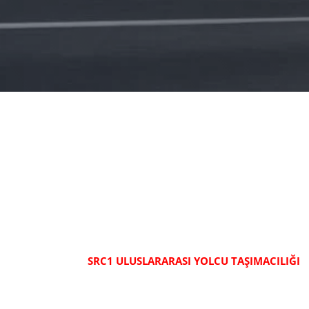
SRC1 ULUSLARARASI YOLCU TAŞIMACILIĞI