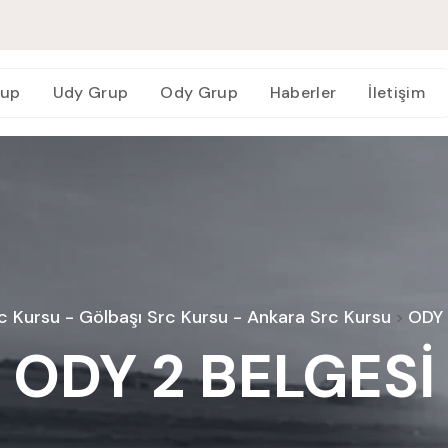
rup
Udy Grup
Ody Grup
Haberler
İletişim
 Kursu - Gölbaşı Src Kursu - Ankara Src Kursu
ODY 
>
ODY 2 BELGESİ