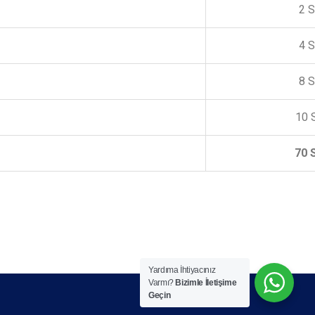
2 S
4 S
8 S
10 
70 
Yardıma İhtiyacınız
Varmı?
Bizimle İletişime
Geçin