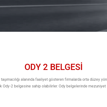
ODY 2 BELGESİ
 taşımacılığı alanında faaliyet gösteren firmalarda orta düzey yöne
rak Ody-2 belgesine sahip olabilirler. Ody belgelerinde mezuniyet 