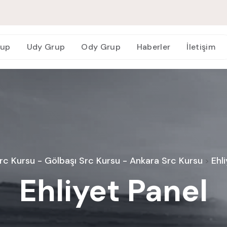
rup
Udy Grup
Ody Grup
Haberler
İletişim
c Kursu - Gölbaşı Src Kursu - Ankara Src Kursu
Ehl
>
Ehliyet Panel